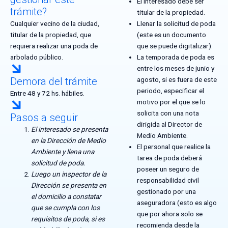
El interesado debe ser
trámite?
titular de la propiedad.
Cualquier vecino de la ciudad,
Llenar la solicitud de poda
titular de la propiedad, que
(este es un documento
requiera realizar una poda de
que se puede digitalizar).
arbolado público.
La temporada de poda es
entre los meses de junio y
Demora del trámite
agosto, si es fuera de este
periodo, especificar el
Entre 48 y 72 hs. hábiles.
motivo por el que se lo
solicita con una nota
Pasos a seguir
dirigida al Director de
El interesado se presenta
Medio Ambiente.
en la Dirección de Medio
El personal que realice la
Ambiente y llena una
tarea de poda deberá
solicitud de poda.
poseer un seguro de
Luego un inspector de la
responsabilidad civil
Dirección se presenta en
gestionado por una
el domicilio a constatar
aseguradora (esto es algo
que se cumpla con los
que por ahora solo se
requisitos de poda, si es
recomienda desde la