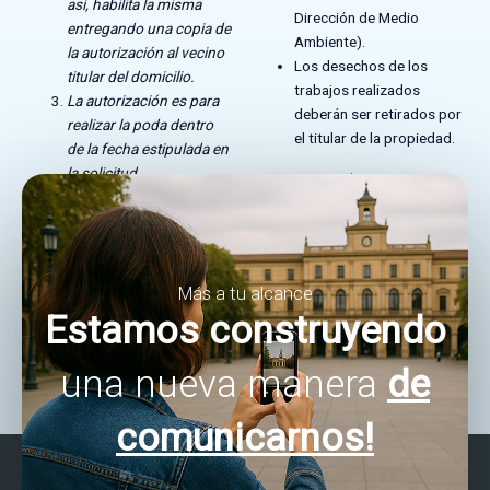
así, habilita la misma
Dirección de Medio
entregando una copia de
Ambiente).
la autorización al vecino
Los desechos de los
titular del domicilio.
trabajos realizados
La autorización es para
deberán ser retirados por
realizar la poda dentro
el titular de la propiedad.
de la fecha estipulada en
la solicitud.
SECRETARÍA DE OBRAS,
SERVICIOS PÚBLICOS Y
MEDIO AMBIENTE.
Vigencia
DIRECCIÓN DE MEDIO
AMBIENTE
La autorización tiene una
Galpones del ferrocarril
Más a tu alcance
vigencia de 72 hs. hábiles.
(
Sarmiento y
Tucumán)
Estamos construyendo
una nueva manera
de
comunicarnos!