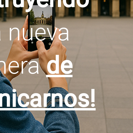
 nueva
nera
de
icarnos!