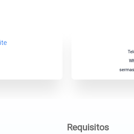
ite
Te
Wh
sermas
Requisitos