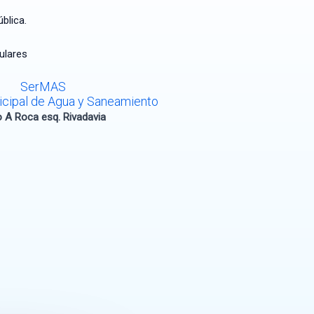
blica.
tulares
SerMAS
icipal de Agua y Saneamiento
o A Roca esq. Rivadavia