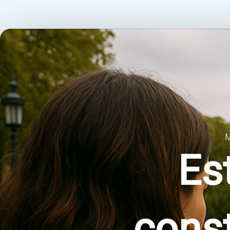
M
Es
cons