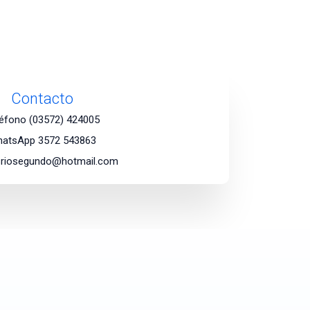
Contacto
léfono (03572) 424005
atsApp 3572 543863
riosegundo@hotmail.com