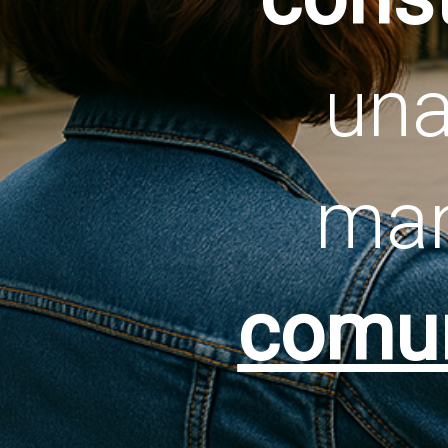
una
ma
comun