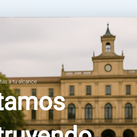
ás a tu alcance
tamos
truyendo